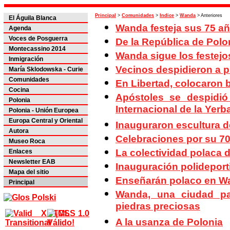
Principal
>
Comunidades
>
Indice
>
Wanda
> Anteriores
El Águila Blanca
Wanda festeja sus 75 a
Agenda
Voces de Posguerra
De la República de Polon
Montecassino 2014
Wanda sigue los festejo
Inmigración
Vecinos despidieron a p
María Sklodowska - Curie
Comunidades
En Libertad, colocaron 
Cocina
Apóstoles se despidió
Polonia
Internacional de la Yerb
Polonia - Unión Europea
Europa Central y Oriental
Inauguraron escultura d
Autora
Celebraciones por su 70
Museo Roca
La colectividad polaca 
Enlaces
Newsletter EAB
Inauguración polideport
Mapa del sitio
Enseñarán polaco en W
Principal
Wanda, una ciudad pa
piedras preciosas
A la usanza de Polonia