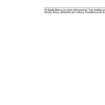
El Águila Blanca es parte del proyecto “Las huellas p
Museo Roca, Ministerio de Cultura, Presidencia de l