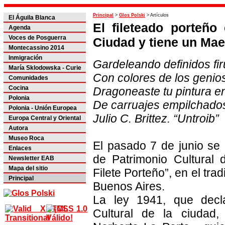
Principal
>
Glos Polski
> Artículos
El Águila Blanca
El fileteado porteño
Agenda
Voces de Posguerra
Ciudad y tiene un Mae
Montecassino 2014
Inmigración
Gardeleando definidos fir
María Sklodowska - Curie
Con colores de los genio
Comunidades
Dragoneaste tu pintura en
Cocina
Polonia
De carruajes empilchados
Polonia - Unión Europea
Julio C. Brittez. “Untroib”
Europa Central y Oriental
Autora
Museo Roca
El pasado 7 de junio se r
Enlaces
de Patrimonio Cultural
Newsletter EAB
Mapa del sitio
Filete Porteño”, en el tra
Principal
Buenos Aires.
La ley 1941, que decla
Cultural de la ciudad,