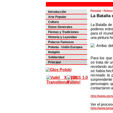
Principal
>
Polonia
Introducción
La Batalla
Arte Popular
Cultura
La Batalla de
Datos Generales
poderes entre
Fiestas y Tradiciones
para el mund
una pintura h
Historia y Leyendas
Polacos Famosos
Polonia - Unión Europea
Religión
Solidaridad
Para los que
se trata de 
Principal
revelando así
se había hec
recreado la 
sorprendente 
personajes qu
contactaron a
http://www.aten
Ver el proces
http://www.beha