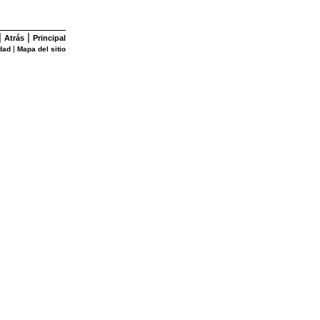
|
|
Atrás
Principal
|
dad
Mapa del sitio