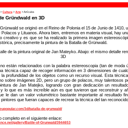
>
Cultura
>
Arte
> Artículos
 de Gründwald en 3D
 Grünwald se originó en el Reino de Polonia el 15 de Junio de 1410, 
 Polacos y Lituanos. Ahora bien, entremos en materia visual, hay una
o creativo y es que se ha realizado la primera imagen estereoscóp
istórica, precisamente la pintura de la Batalla de Grünwald.
 no están relacionados con la palabra estereoscopia (tan de moda 
una técnica capaz de recoger información en 3 dimensiones de cual
 la profundidad de los objetos como un recurso visual. Esta técnic
ho sobre imágenes 2D, pero un grupo de polacos, muy talentosos po
pintura de Jan Matejko, logrando con gran dedicación un resultad
y lo que es más increíble aún es que tuvieron que reconstruir y a
e le dan un valor volumétrico bastante importante al resultado fin
 pintores que fueran capaces de recrear la técnica del tan reconocido 
eupopular.com/3d/batalla-de-grunwald/
o completo en el siguiente enlace:
nce.net/gallery/Battle-of-Grunwald/3944653