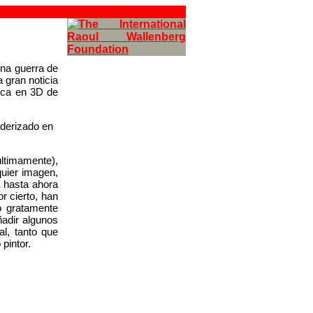
una guerra de
 gran noticia
ica en 3D de
últimamente),
quier imagen,
a hasta ahora
r cierto, han
o gratamente
ñadir algunos
al, tanto que
pintor.