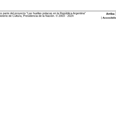
es parte del proyecto “Las huellas polacas en la República Argentina”
Arriba
sterio de Cultura, Presidencia de la Nación. © 2003 - 2024
|
Accesibili