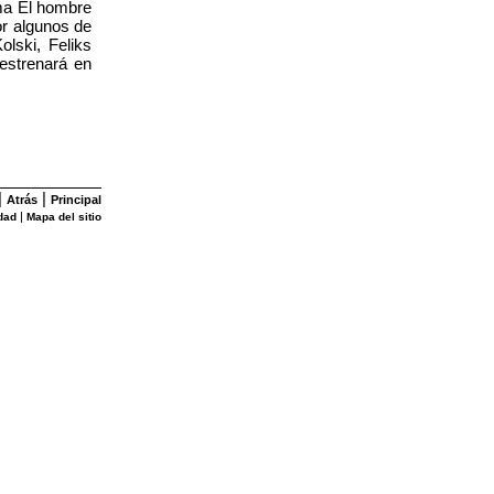
ema El hombre
or algunos de
lski, Feliks
estrenará en
|
|
Atrás
Principal
|
dad
Mapa del sitio