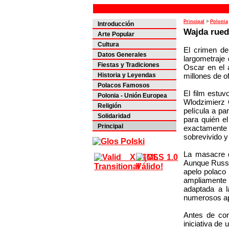
Principal
>
Polonia
Introducción
Wajda rue
Arte Popular
Cultura
El crimen de
Datos Generales
largometraje
Fiestas y Tradiciones
Oscar en el 
millones de of
Historia y Leyendas
Polacos Famosos
El film estuv
Polonia - Unión Europea
Wlodzimierz O
Religión
película a pa
Solidaridad
para quién el
Principal
exactamente 
sobrevivido y
La masacre d
Aunque Russia
apelo polaco 
ampliamente 
adaptada a l
numerosos apo
Antes de com
iniciativa de