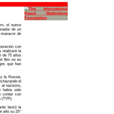
em, el nuevo
anador de un
l masacre de
aboración con
 realizará la
or de 75 años
el film no es
ajes que han
y la Russia.
rechazando el
e al nazismo,
o había sido
e contar con
a (TVP).
nte lanzó la
te año su 25°