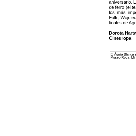
aniversario. 
de ferro (el 
los más impo
Falk, Wojcie
finales de Ag
Dorota Hart
Cineuropa
El Águila Blanca 
Museo Roca, Mini