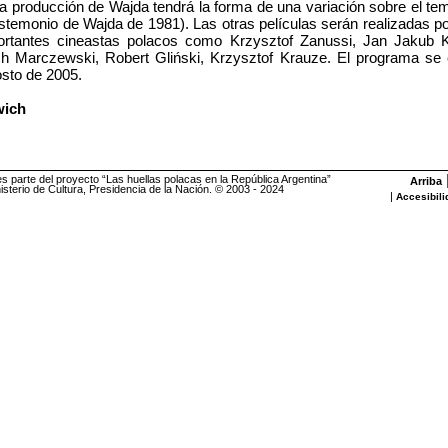
La producción de Wajda tendrá la forma de una variación sobre el t
testemonio de Wajda de 1981). Las otras películas serán realizadas p
rtantes cineastas polacos como Krzysztof Zanussi, Jan Jakub Ko
ch Marczewski, Robert Gliński, Krzysztof Krauze. El programa se 
osto de 2005.
wich
es parte del proyecto “Las huellas polacas en la República Argentina”
Arriba
sterio de Cultura, Presidencia de la Nación. © 2003 - 2024
|
Accesibili