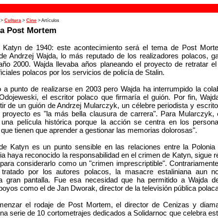
>
Cultura
>
Cine
> Artículos
da Post Mortem
 Katyn de 1940: este acontecimiento será el tema de Post Mort
 de Andrzej Wajda, lo más reputado de los realizadores polacos, g
año 2000. Wajda llevaba años planeando el proyecto de retratar e
iciales polacos por los servicios de policía de Stalin.
o a punto de realizarse en 2003 pero Wajda ha interrumpido la col
dojeweski, el escritor polaco que firmaría el guión. Por fin, Wajda
rtir de un guión de Andrzej Mularczyk, un célebre periodista y escrit
 proyecto es "la más bella clausura de carrera". Para Mularczyk, 
una película histórica porque la acción se centra en los person
 que tienen que aprender a gestionar las memorias dolorosas".
e Katyn es un punto sensible en las relaciones entre la Polonia 
 haya reconocido la responsabilidad en el crimen de Katyn, sigue 
para considerarlo como un "crimen imprescriptible". Contrariament
tratado por los autores polacos, la masacre estaliniana aun n
a gran pantalla. Fue esa necesidad que ha permitido a Wajda d
yos como el de Jan Dworak, director de la televisión pública polac
enzar el rodaje de Post Mortem, el director de Cenizas y diama
 una serie de 10 cortometrajes dedicados a Solidarnoc que celebra es