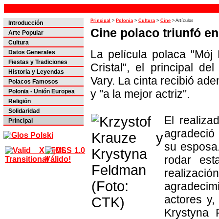
Principal
>
Polonia
>
Cultura
>
Cine
> Artículos
Introducción
Cine polaco triunfó en
Arte Popular
Cultura
La película polaca "Mój 
Datos Generales
Fiestas y Tradiciones
Cristal", el principal de
Historia y Leyendas
Vary. La cinta recibió ade
Polacos Famosos
y "a la mejor actriz".
Polonia - Unión Europea
Religión
Solidaridad
El realiza
Principal
agradeció 
su esposa.
rodar es
realizac
agradecim
actores y,
Krystyna 