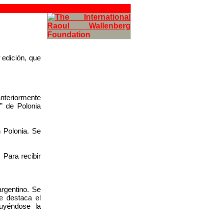
 edición, que
nteriormente
” de Polonia
n Polonia. Se
 Para recibir
argentino. Se
e destaca el
luyéndose la