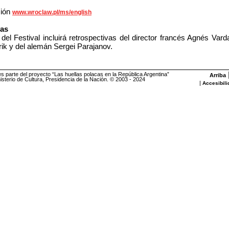
ción
www.wroclaw.pl/ms/english
vas
 del Festival incluirá retrospectivas del director francés Agnés Vard
ik y del alemán Sergei Parajanov.
es parte del proyecto “Las huellas polacas en la República Argentina”
Arriba
sterio de Cultura, Presidencia de la Nación. © 2003 - 2024
|
Accesibili