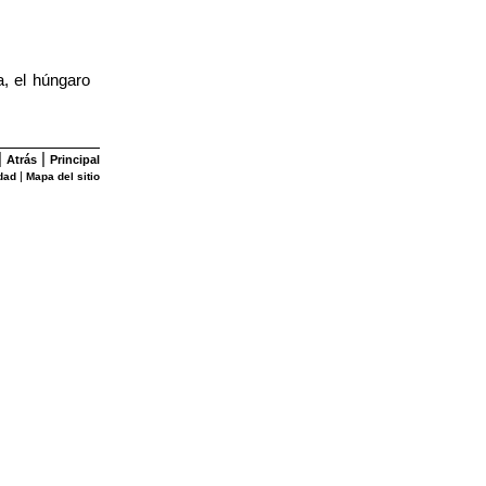
a, el húngaro
|
|
Atrás
Principal
|
dad
Mapa del sitio