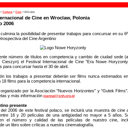
>
Cultura
>
Cine
> Artículos
ternacional de Cine en Wroclaw, Polonia
io 2006
l culmina la posibilidad de presentar trabajos para concursar en su 6º
etrospectiva del Cine Argentino
ente número de títulos en competencia y cambio de ciudad sede (a
n Cieszyn) el Festival Internacional de Cine “Era Nowe Horyzonty
s para concursar hasta el 30 de abril.
ión los trabajos a presentar deberán ser films nunca estrenados e
 18 films para la competencia internacional.
s organizado por la Asociación “Nuevos Horizontes” y “Gutek Films”.
tas y más información
joannal@snh.org.pl
ntino presente
 del 2006 de este festival polaco, se incluirá una muestra de cine 
entre 16 y 20 películas de una antigüedad no mayor a 5 años. S
en el número y calidad de las películas de nuestro cine, inc
de un libro sobre críticas a nuestra cinematografía.