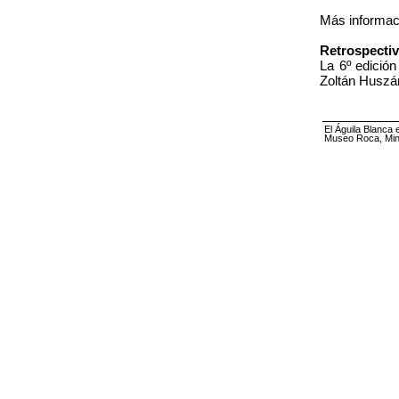
Más informa
Retrospecti
La 6º edición
Zoltán Huszár
El Águila Blanca 
Museo Roca, Mini