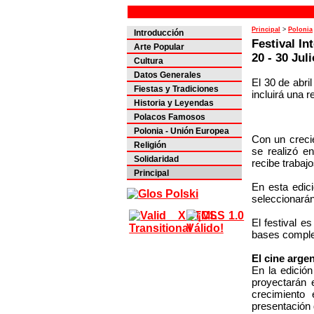
Principal
>
Polonia
Introducción
Festival In
Arte Popular
20 - 30 Jul
Cultura
Datos Generales
El 30 de abri
Fiestas y Tradiciones
incluirá una r
Historia y Leyendas
Polacos Famosos
Polonia - Unión Europea
Con un creci
Religión
se realizó e
Solidaridad
recibe trabajo
Principal
En esta edic
seleccionarán
El festival e
bases comple
El cine arge
En la edición
proyectarán 
crecimiento 
presentación 