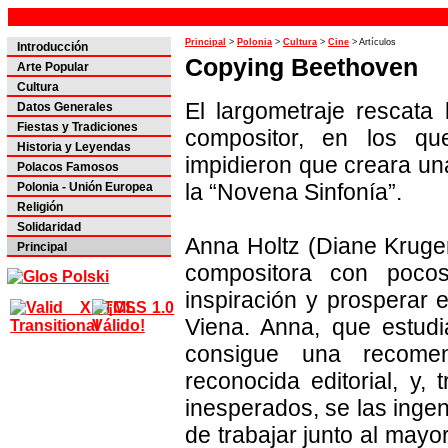
Principal
>
Polonia
>
Cultura
>
Cine
> Artículos
Introducción
Copying Beethoven
Arte Popular
Cultura
El largometraje rescata 
Datos Generales
Fiestas y Tradiciones
compositor, en los q
Historia y Leyendas
impidieron que creara u
Polacos Famosos
la “Novena Sinfonía”.
Polonia - Unión Europea
Religión
Solidaridad
Anna Holtz (Diane Kruger
Principal
compositora con pocos
inspiración y prosperar e
Viena. Anna, que estudi
consigue una recome
reconocida editorial, y,
inesperados, se las inge
de trabajar junto al mayo