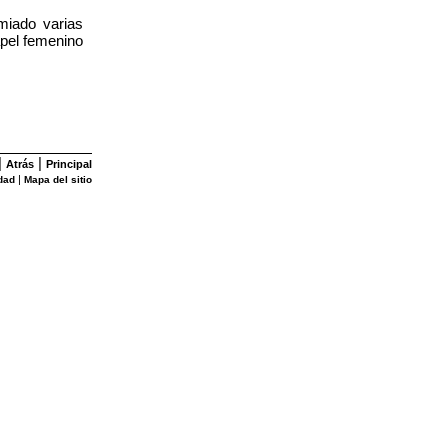
miado varias
apel femenino
|
|
Atrás
Principal
|
dad
Mapa del sitio