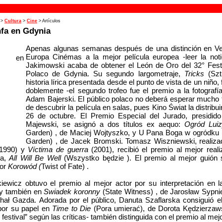
>
Cultura
>
Cine
> Artículos
nfa en Gdynia
Apenas algunas semanas después de una distinción en Ve
Europa Cinémas a la mejor película europea -leer la notic
Jakimowski acaba de obtener el León de Oro del 32° Festi
Polaco de Gdynia. Su segundo largometraje,
Tricks
(Szt
historia lírica presentada desde el punto de vista de un niño,
doblemente -el segundo trofeo fue el premio a la fotografí
Adam Bajerski. El público polaco no deberá esperar mucho 
de descubrir la película en salas, pues Kino Świat la distribuir
26 de octubre. El Premio Especial del Jurado, presidid
Majewski, se asignó a dos títulos ex aequo:
Ogród Lui
Garden) , de Maciej Wojtyszko, y U Pana Boga w ogródku (G
Garden) , de Jacek Bromski. Tomasz Wiszniewski, realiza
1990) y
Víctima de guerra
(2001), recibió el premio al mejor real
la,
All Will Be Well
(Wszystko będzie ). El premio al mejor guión 
por
Korowód (
Twist of Fate) .
iewicz obtuvo el premio al mejor actor por su interpretación en l
y también en
Swiadek koronny
(State Witness) , de Jarosław Sypni
chał Gazda. Adorada por el público, Danuta Szaflarska consiguió e
 por su papel en
Time to Die
(Pora umierać), de Dorota Kędzierzaws
festival” según las críticas- también distinguida con el premio al mej