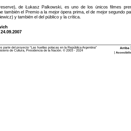
reserve), de Łukasz Palkowski, es uno de los únicos filmes pre
e también el Premio a la mejor ópera prima, el de mejor segundo p
wicz) y también el del público y la crítica.
wich
24.09.2007
es parte del proyecto “Las huellas polacas en la República Argentina”
Arriba
sterio de Cultura, Presidencia de la Nación. © 2003 - 2024
|
Accesibili