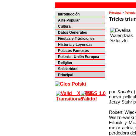
Principal
>
Polonia
Introducción
Tricks triu
Arte Popular
Cultura
Datos Generales
Fiestas y Tradiciones
Historia y Leyendas
Polacos Famosos
Polonia - Unión Europea
Religión
Solidaridad
Principal
por
Kanalia
(
nueva pelícu
Jerzy Stuhr 
Robert Więck
Wiszniewski 
Filipiak y Mi
mejor actriz
perdedora del 