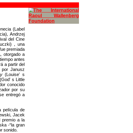
necia (Label
ia), Andrzej
val del Cine
uczki) , una
 fue premiada
a, otorgado a
tiempo antes
á a partir del
o por Janusz
zy
(Louise' s
od' s Little
dor conocido
izador por su
se entregó a
a película de
ewski, Jacek
l premio a la
ka -“la gran
or sonido.