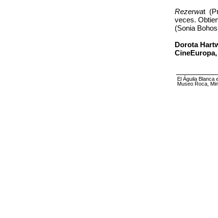
Rezerwa
t (P
veces. Obtien
(Sonia Bohosie
Dorota Hart
CineEuropa, 
El Águila Blanca 
Museo Roca, Mini