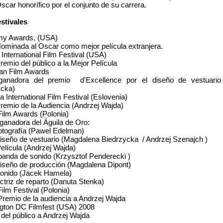
car honorífico por el conjunto de su carrera.
stivales
y Awards, (USA)
ominada al Oscar como mejor película extranjera.
International Film Festival (USA)
remio del público a la Mejor Película
an Film Awards
ganadora del premio d'Excellence por el diseño de vestuario
ycka)
na International Film Festival (Eslovenia)
remio de la Audiencia (Andrzej Wajda)
Film Awards (Polonia)
anadora del Águila de Oro:
otografía (Pawel Edelman)
iseño de vestuario (Magdalena Biedrzycka / Andrzej Szenajch )
elícula (Andrzej Wajda)
anda de sonido (Krzysztof Penderecki )
iseño de producción (Magdalena Dipont)
sonido (Jacek Hamela)
ctriz de reparto (Danuta Stenka)
Film Festival (Polonia)
remio de la audiencia a Andrzej Wajda
gton DC Filmfest (USA) 2008
del público a Andrzej Wajda