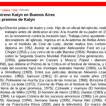
>
Cultura
>
Cine
> Artículos
streno Katyn en Buenos Aires
s premios de Katyn
Director polaco de teatro y cine. Hijo de un oficial del ejército, real
trabajos antes de dedicarse al cine. A la muerte de su padre en 19
en la resistencia contra la invasión nazi. Trabaja como ayudante 
decoradores de iglesias. Ingresa en la Academia de Bellas Arte
y en el Instituto de Cine de Lodz, donde realiza tres cortom
diploma en 1952. Asiste al realizador Aleksandre Ford en
La
Chopin
(1953) y
Los cinco de la calle Barska
(1954). Realiza los 
sobre la Segunda Guerra Mundial
Pokolonie
(Una generación, 
(1956), galardonado en Cannes y Moscú;
Popiol i diamen
58), que obtiene el Premio de la Crítica en el festival de Venecia, y
écada del sesenta hace los montajes teatrales
Hamlet
(1960), La B
 a Strindberg
(1969). Entre sus películas destacan
Niewinni czae
nocentes, 1960);
Samson
(1961);
El amor a los veinte años
(1
65);
Polowanie na muchy
(La caza de las moscas, 1968);
Brzezina
(
, 1971);
La boda
(1972), Concha de Plata en el festival de San Seba
tierra de la gran promesa, 1975);
Czlowiek z marnuru
(El hombre
eñoritas de Wilko
(1978);
El hombre de hierro
(1981);
Danton
(1983) 
(1984). Le siguen
Crónica de los sucesos amorosos
(1986);
Los pos
89);
Nastasja
(1994);
Semana Santa
(1995);
Panna Nikt
(1996);
ok na Franciszka Klosa
(2000, para la televisión). En marzo d