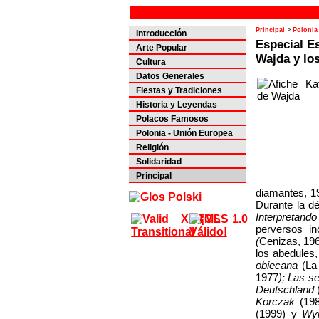
Principal
>
Polonia
Introducción
Especial E
Arte Popular
Wajda y lo
Cultura
Datos Generales
Fiestas y Tradiciones
Historia y Leyendas
Polacos Famosos
Polonia - Unión Europea
Religión
Solidaridad
Principal
diamantes, 19
Durante la d
Interpretando
perversos i
(
Cenizas, 19
los abedules
obiecana
(La 
1977
); Las s
Deutschland
Korczak
(19
(1999) y
Wyr