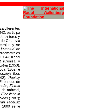
iza diferentes
42, participa
de pintores y
s de Cracovia
etrajes y se
 juventud de
largometrajes
1954); Kanal
t
(Ceniza y
Lotna
(1959).
oda (1962) e
odzieje
(Los
962);
Popioly
El bosque de
stián
; Ziemia
 de mármol,
y
Eine liebe in
eídos
(1987);
Pan Tadeusz
e 2000 se le