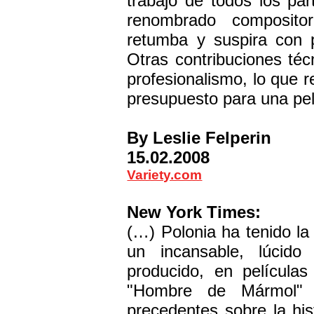
trabajo de todos los part
renombrado compositor
retumba y suspira con p
Otras contribuciones téc
profesionalismo, lo que r
presupuesto para una pel
By Leslie Felperin
15.02.2008
Variety.com
New York Times:
(…) Polonia ha tenido la
un incansable, lúcid
producido, en película
"Hombre de Mármol" u
precedentes sobre la his