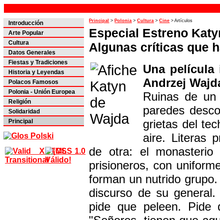
Principal
>
Polonia
>
Cultura
>
Cine
> Artículos
Introducción
Especial Estreno Katy
Arte Popular
Cultura
Algunas críticas que h
Datos Generales
Fiestas y Tradiciones
Una película 
Historia y Leyendas
Andrzej Wajd
Polacos Famosos
Polonia - Unión Europea
Ruinas de un 
Religión
paredes desco
Solidaridad
grietas del tec
Principal
aire. Literas
de otra: el monasterio
prisioneros, con uniform
forman un nutrido grupo. 
discurso de su general
pide que peleen. Pide 