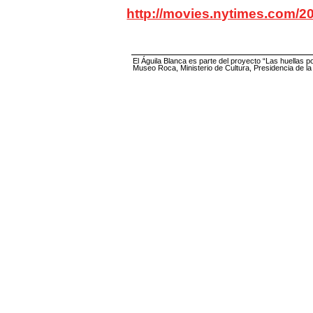
http://movies.nytimes.com/2
El Águila Blanca es parte del proyecto “Las huellas p
Museo Roca, Ministerio de Cultura, Presidencia de l