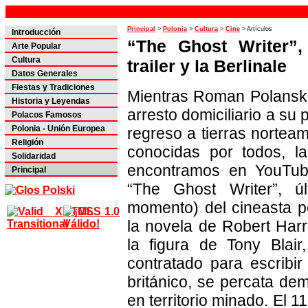
Principal
>
Polonia
>
Cultura
>
Cine
> Artículos
Introducción
“The Ghost Writer”
Arte Popular
Cultura
trailer y la Berlinale
Datos Generales
Fiestas y Tradiciones
Mientras Roman Polanski
Historia y Leyendas
arresto domiciliario a su
Polacos Famosos
regreso a tierras nortea
Polonia - Unión Europea
Religión
conocidas por todos, l
Solidaridad
encontramos en YouTube
Principal
“The Ghost Writer”, ú
momento) del cineasta p
la novela de Robert Harr
la figura de Tony Blair
contratado para escribir
británico, se percata de
en territorio minado. El 