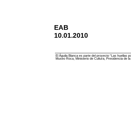
EAB
10.01.2010
El Águila Blanca es parte del proyecto “Las huellas p
Museo Roca, Ministerio de Cultura, Presidencia de l