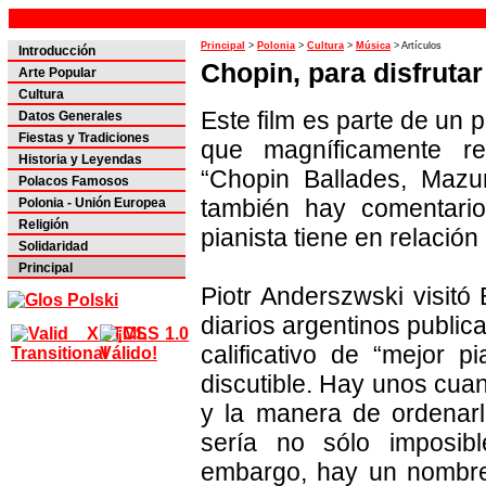
Principal
>
Polonia
>
Cultura
>
Música
> Artículos
Introducción
Chopin, para disfrutar
Arte Popular
Cultura
Este film es parte de un 
Datos Generales
Fiestas y Tradiciones
que magníficamente r
Historia y Leyendas
“Chopin Ballades, Mazu
Polacos Famosos
también hay comentario
Polonia - Unión Europea
Religión
pianista tiene en relació
Solidaridad
Principal
Piotr Anderszwski visitó
diarios argentinos public
calificativo de “mejor 
discutible. Hay unos cuan
y la manera de ordenarl
sería no sólo imposibl
embargo, hay un nombre 