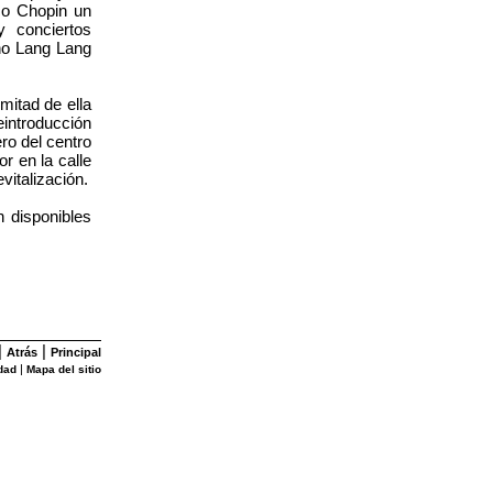
co Chopin un
 conciertos
ino Lang Lang
mitad de ella
eintroducción
ro del centro
r en la calle
vitalización.
 disponibles
|
|
Atrás
Principal
|
dad
Mapa del sitio