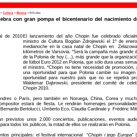
>
Cultura
>
Música
> Artículos
lebra con gran pompa el bicentenario del nacimiento d
El lanzamiento del año Chopin fue celebrado oficial
ministro de Cultura Bogdan Zdrojewski el 1º de ener
medianoche en la casa natal de Chopin en Zelazowa
kilómetros de Varsovia. “Será la campaña más grande 
de la Polonia de hoy (…), más grande que la organizaci
de fútbol Euro 2012 en Polonia, que sólo dura unas sema
el ministro. “Chopin no tiene necesidad de promoción,
una oportunidad para que Polonia cambie su imagen
oportunidad para nuestro país que no se repetirá pro
Waldemar Dąbrowski, presidente del comité de cele
Chopin 2010.
ondres o París, pero también en Noruega, China, Corea y much
compositor estará de fiesta. Le rendirán homenajes personalidade
ernardo Bertolucci, Umberto Eco, Claudia Cardinale y Frédéric Mitt
án previstos unos 2.000 conciertos, publicaciones, eventos audi
para todos los públicos, la mitad de ellos se realizarán en Polonia.
ntos principales: el festival internacional “
Chopin i jego Europa”