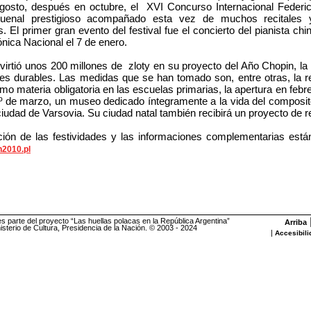
gosto, después en octubre, el XVI Concurso Internacional Federi
quenal prestigioso acompañado esta vez de muchos recitales y
. El primer gran evento del festival fue el concierto del pianista ch
ónica Nacional el 7 de enero.
nvirtió unos 200 millones de zloty en su proyecto del Año Chopin, la 
es durables. Las medidas que se han tomado son, entre otras, la r
o materia obligatoria en las escuelas primarias, la apertura en febre
º de marzo, un museo dedicado íntegramente a la vida del composito
iudad de Varsovia. Su ciudad natal también recibirá un proyecto de re
ión de las festividades y las informaciones complementarias están
2010.pl
es parte del proyecto “Las huellas polacas en la República Argentina”
Arriba
sterio de Cultura, Presidencia de la Nación. © 2003 - 2024
|
Accesibili