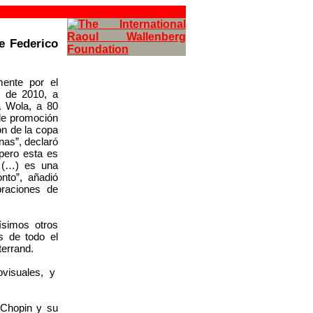
e Federico
mente por el
o de 2010, a
 Wola, a 80
de promoción
ón de la copa
nas”, declaró
 pero esta es
 (…) es una
nto”, añadió
braciones de
ísimos otros
s de todo el
errand.
ovisuales, y
(Chopin y su