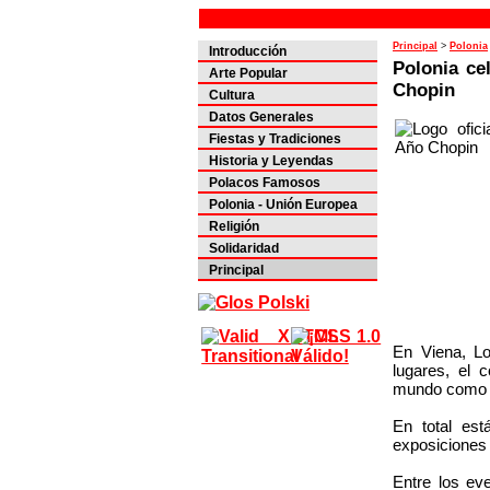
Principal
>
Polonia
Introducción
Polonia ce
Arte Popular
Chopin
Cultura
Datos Generales
Fiestas y Tradiciones
Historia y Leyendas
Polacos Famosos
Polonia - Unión Europea
Religión
Solidaridad
Principal
En Viena, L
lugares, el 
mundo como B
En total est
exposiciones 
Entre los eve