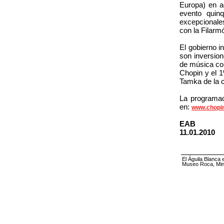
Europa) en a
evento quin
excepcionales
con la Filarm
El gobierno i
son inversion
de música com
Chopin y el 1
Tamka de la c
La programac
en:
www.chopin
EAB
11.01.2010
El Águila Blanca 
Museo Roca, Mini