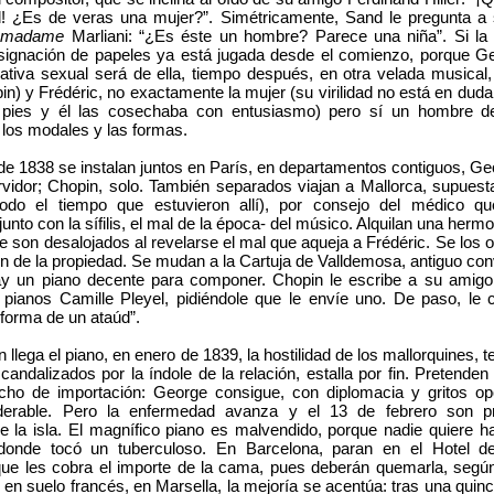
! ¿Es de veras una mujer?”. Simétricamente, Sand le pregunta a
,
madame
Marliani: “¿Es éste un hombre? Parece una niña”. Si la
 asignación de papeles ya está jugada desde el comienzo, porque G
ciativa sexual será de ella, tiempo después, en otra velada musical
n) y Frédéric, no exactamente la mujer (su virilidad no está en duda
 pies y él las cosechaba con entusiasmo) pero sí un hombre d
los modales y las formas.
de 1838 se instalan juntos en París, en departamentos contiguos, G
rvidor; Chopin, solo. También separados viajan a Mallorca, supuesta
 todo el tiempo que estuvieron allí), por consejo del médico qu
junto con la sífilis, el mal de la época- del músico. Alquilan una hermo
ue son desalojados al revelarse el mal que aqueja a Frédéric. Se los o
ón de la propiedad. Se mudan a la Cartuja de Valldemosa, antiguo co
hay un piano decente para componer. Chopin le escribe a su amigo 
e pianos Camille Pleyel, pidiéndole que le envíe uno. De paso, le
 forma de un ataúd”.
n llega el piano, en enero de 1839, la hostilidad de los mallorquines, 
candalizados por la índole de la relación, estalla por fin. Pretenden
echo de importación: George consigue, con diplomacia y gritos op
iderable. Pero la enfermedad avanza y el 13 de febrero son p
e la isla. El magnífico piano es malvendido, porque nadie quiere 
donde tocó un tuberculoso. En Barcelona, paran en el Hotel d
que les cobra el importe de la cama, pues deberán quemarla, segú
a en suelo francés, en Marsella, la mejoría se acentúa: tras una quince