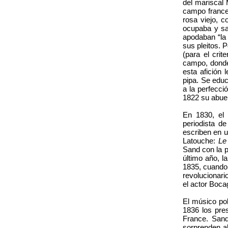
del mariscal 
campo frances
rosa viejo, c
ocupaba y sa
apodaban “la 
sus pleitos. 
(para el crit
campo, don
esta afición 
pipa. Se educ
a la perfecci
1822 su abuel
En 1830, el 
periodista d
escriben en u
Latouche:
Le
Sand con la 
último año, l
1835, cuando 
revolucionari
el actor Boca
El músico pol
1836 los pre
France. San
sorprenden al