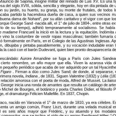
Mauricio de Sajonia, insigne militar del reinado de Luis XV. Es una t
a del siglo XVIII, sólida, sencilla y elegante, hoy en día pintada de 
on su jardín, su huerto, su granja, su monte de frutales, de todos 
caba partido la hacendosa dueña de casa, a quien sus vecinos 
buena dama de Nohant”, por su afán caritativo y el vigor con que lo
Porque George Sand -nacida allí, el 1° de julio de 1804-, entre otras e
erio de su tiempo), adhirió tempranamente al socialismo. Se había
de
madame
Francueil la inició en la lectura y la equitación. Indómit
le vino la costumbre de vestir ropas masculinas; también fumaría 
ó formalmente en París, en el Colegio de las Agustinas Inglesas. Ap
ón, dibujaba y pintaba pasablemente, y su vocación indudable eran l
a la casó con el barón Dudevant, quien bien pronto desaparecería de
escándalo: Aurore Amandine se fuga a París con Jules Sandeau
e cierto renombre, un año mayor que ella. Viven la azarosa vida 
n pequeño periódico que acaba de ser adquirido por un tal Hyacint
 Figaro
. Firman a dúo como Jules Sand; de donde, al separarse,
primera novela,
Indiana
, de 1831. Siguen
Valentine
(1832) y
Lélia
(18
a relación amorosa con el poeta de moda, Alfred de Musset. La
liai
George inicia una ronda de amantes que resulta un catálogo de artes 
o Michel de Bourges, el botánico y poeta Charles Didier, el filósofo P
ge, el dramaturgo Félicien Mallefille. En 1837, Chopin.
aco, nacido en Varsovia el 1° de marzo de 1810, ya era célebre. E
senta un amigo común, Franz Liszt, durante una velada musical en
d es seis años mayor que Frédéric, y su atuendo y los modale
 compositor, que se inclina al oído de su amigo Ferdinand Hiller: “¡Q