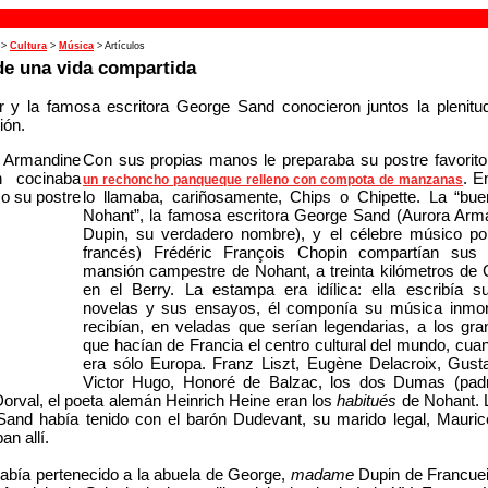
>
Cultura
>
Música
> Artículos
e una vida compartida
r y la famosa escritora George Sand conocieron juntos la plenitud
ión.
Con sus propias manos le preparaba su postre favorito
. E
un rechoncho panqueque relleno con compota de manzanas
lo llamaba, cariñosamente, Chips o Chipette. La “b
Nohant”, la famosa escritora George Sand (Aurora Arma
Dupin, su verdadero nombre), y el célebre músico pol
francés) Frédéric François Chopin compartían sus 
mansión campestre de Nohant, a treinta kilómetros de 
en el Berry. La estampa era idílica: ella escribía s
novelas y sus ensayos, él componía su música inmo
recibían, en veladas que serían legendarias, a los gra
que hacían de Francia el centro cultural del mundo, cu
era sólo Europa. Franz Liszt, Eugène Delacroix, Gusta
Victor Hugo, Honoré de Balzac, los dos Dumas (padre
Dorval, el poeta alemán Heinrich Heine eran los
habitués
de Nohant. 
and había tenido con el barón Dudevant, su marido legal, Mauric
an allí.
abía pertenecido a la abuela de George,
madame
Dupin de Francueil