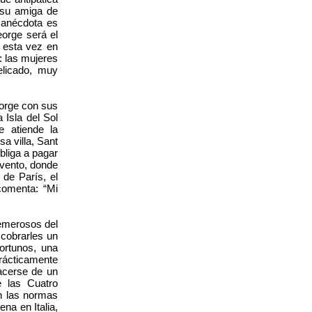
 su amiga de
 anécdota es
eorge será el
, esta vez en
: las mujeres
elicado, muy
eorge con sus
 Isla del Sol
e atiende la
sa villa, Sant
bliga a pagar
nvento, donde
de París, el
 comenta: “Mi
temerosos del
 cobrarles un
ortunos, una
rácticamente
hacerse de un
e las Cuatro
n las normas
na en Italia,