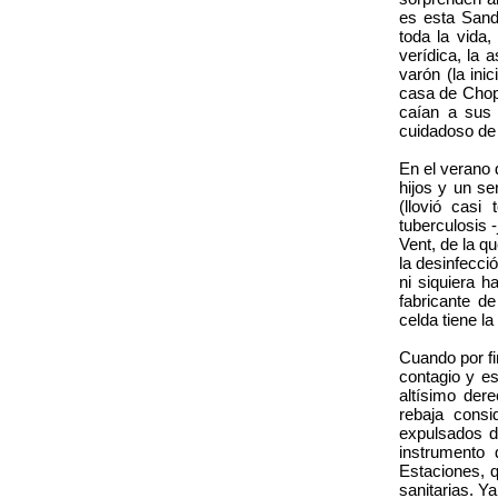
es esta Sand
toda la vida
verídica, la
varón (la ini
casa de Chopi
caían a sus
cuidadoso de 
En el verano 
hijos y un se
(llovió casi
tuberculosis -
Vent, de la q
la desinfecci
ni siquiera 
fabricante d
celda tiene la
Cuando por fi
contagio y es
altísimo der
rebaja cons
expulsados d
instrumento 
Estaciones, 
sanitarias. Y