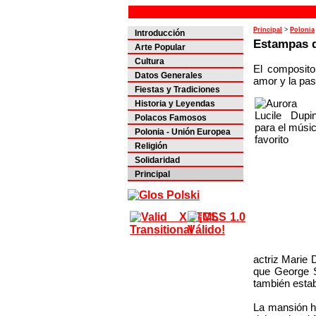
Principal
>
Polonia
Introducción
Estampas d
Arte Popular
Cultura
El composito
Datos Generales
amor y la pas
Fiestas y Tradiciones
Historia y Leyendas
Polacos Famosos
Polonia - Unión Europea
Religión
Solidaridad
Principal
actriz Marie 
que George S
también estab
La mansión h