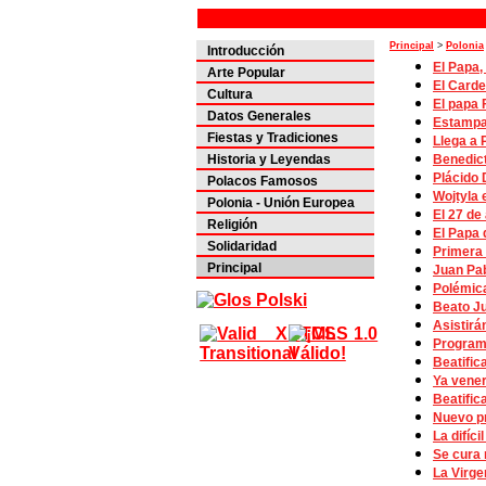
Principal
>
Polonia
Introducción
El Papa,
Arte Popular
El Carde
Cultura
El papa 
Datos Generales
Estampas
Fiestas y Tradiciones
Llega a 
Benedict
Historia y Leyendas
Plácido 
Polacos Famosos
Wojtyla 
Polonia - Unión Europea
El 27 de
Religión
El Papa 
Solidaridad
Primera 
Principal
Juan Pab
Polémica
Beato Ju
Asistirá
Programa
Beatific
Ya vener
Beatific
Nuevo pr
La difíc
Se cura 
La Virge