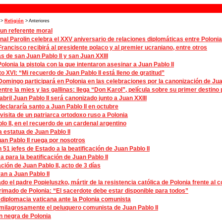
>
Religión
> Anteriores
 un referente moral
nal Parolin celebra el XXV aniversario de relaciones diplomáticas entre Polonia 
Francisco recibirá al presidente polaco y al premier ucraniano, entre otros
 de san Juan Pablo II y san Juan XXIII
Polonia la pistola con la que intentaron asesinar a Juan Pablo II
o XVI: “Mi recuerdo de Juan Pablo II está lleno de gratitud”
Domingo participará en Polonia en las celebraciones por la canonización de Jua
entre la mies y las gallinas: llega “Don Karol”, película sobre su primer destino 
 abril Juan Pablo II será canonizado junto a Juan XXIII
declararía santo a Juan Pablo II en octubre
visita de un patriarca ortodoxo ruso a Polonia
lo II, en el recuerdo de un cardenal argentino
 estatua de Juan Pablo II
an Pablo II ruega por nosotros
n 51 jefes de Estado a la beatificación de Juan Pablo II
 para la beatificación de Juan Pablo II
ación de Juan Pablo II, acto de 3 días
an a Juan Pablo II
ado el padre Popieluszko, mártir de la resistencia católica de Polonia frente a
imado de Polonia: “El sacerdote debe estar disponible para todos”
il diplomacia vaticana ante la Polonia comunista
milagrosamente el peluquero comunista de Juan Pablo II
n negra de Polonia