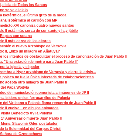
, el día de Todos los Santos
no se va al cielo
a isotérmica, el último grito de la moda
tana isotérmica al carillón con MP
edicto XVI canoniza cuatro nuevos santos
lo II está más cerca de ser santo y hay júbilo
 Espías con sotana
lo II más cerca de los altares
esión el nuevo Arzobispo de Varsovia
lo II, ¿hizo un milagro en Añatuya?
or los intentos de obstaculizar el proceso de canonización de Juan Pablo II
 "Una estación de metro para Juan Pablo II"
no: la Iglesia y el poder
nombra a Nycz arzobispo de Varsovia y cierra la crisis...
ia polaca no fue la única infectada de colaboracionistas
ano acepta otro milagro de Juan Pablo II
e del Papa Wojtyla
ideo de manipulación comunista a imágenes de JP II
 a Isidoro en los ferrocarriles de Polonia
n del Vaticano a Polonia flama recuerdo de Juan Pablo II
lo II vuelve... en dibujos animados
 visita Benedicto XVI a Polonia
 1º Aniversario muerte Juan Pablo II
 Mons. Slawomir Oder, postulador
 de la Solemnidad del Corpus Christi
 Señora de Czestochowa