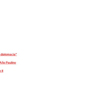
e diplomacia”
 Año Paulino
 II