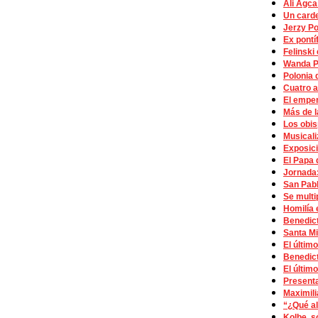
Ali Agca
Un carde
Jerzy Po
Ex pontí
Felinski
Wanda Po
Polonia 
Cuatro a
El emper
Más de l
Los obis
Musicali
Exposici
El Papa 
Jornada:
San Pabl
Se multi
Homilía 
Benedict
Santa Mi
El últim
Benedict
El últim
Presenta
Maximili
“¿Qué al
Kolbe, s