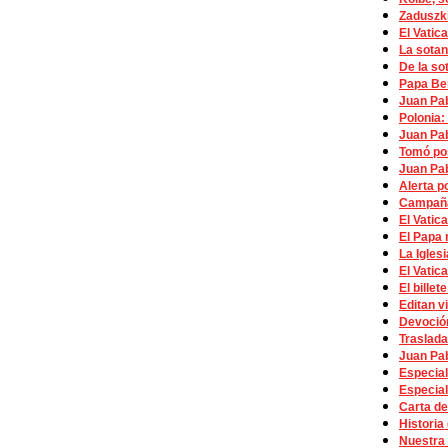
Zaduszki
El Vatica
La sotan
De la so
Papa Ben
Juan Pab
Polonia:
Juan Pab
Tomó pos
Juan Pab
Alerta p
Campaña:
El Vatica
El Papa 
La Igles
El Vatic
El billet
Editan v
Devoción
Traslada
Juan Pab
Especial
Especial
Carta de
Historia
Nuestra