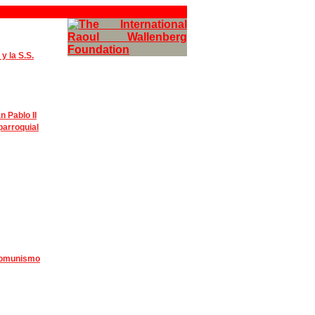
y la S.S.
n Pablo II
parroquial
l comunismo