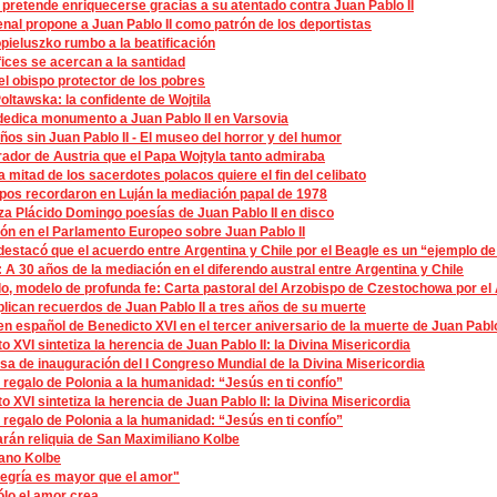
 pretende enriquecerse gracias a su atentado contra Juan Pablo II
nal propone a Juan Pablo II como patrón de los deportistas
pieluszko rumbo a la beatificación
fices se acercan a la santidad
 el obispo protector de los pobres
ltawska: la confidente de Wojtila
dedica monumento a Juan Pablo II en Varsovia
ños sin Juan Pablo II - El museo del horror y del humor
ador de Austria que el Papa Wojtyla tanto admiraba
a mitad de los sacerdotes polacos quiere el fin del celibato
pos recordaron en Luján la mediación papal de 1978
za Plácido Domingo poesías de Juan Pablo II en disco
ón en el Parlamento Europeo sobre Juan Pablo II
destacó que el acuerdo entre Argentina y Chile por el Beagle es un “ejemplo d
 A 30 años de la mediación en el diferendo austral entre Argentina y Chile
o, modelo de profunda fe: Carta pastoral del Arzobispo de Czestochowa por el
plican recuerdos de Juan Pablo II a tres años de su muerte
en español de Benedicto XVI en el tercer aniversario de la muerte de Juan Pablo
o XVI sintetiza la herencia de Juan Pablo II: la Divina Misericordia
sa de inauguración del I Congreso Mundial de la Divina Misericordia
o regalo de Polonia a la humanidad: “Jesús en ti confío”
o XVI sintetiza la herencia de Juan Pablo II: la Divina Misericordia
o regalo de Polonia a la humanidad: “Jesús en ti confío”
rán reliquia de San Maximiliano Kolbe
ano Kolbe
egría es mayor que el amor"
ólo el amor crea