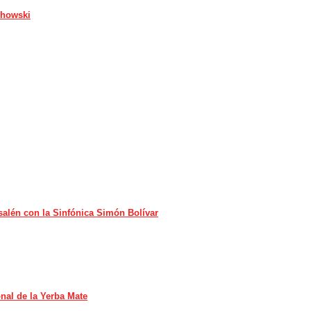
chowski
salén con la Sinfónica Simón Bolívar
onal de la Yerba Mate