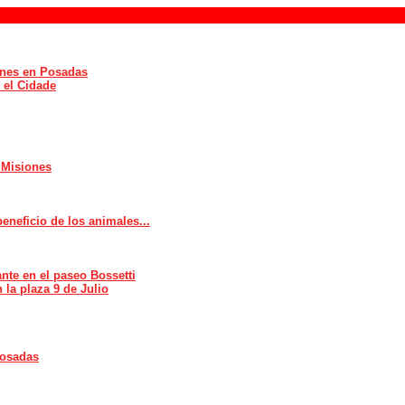
iones en Posadas
 el Cidade
 Misiones
eneficio de los animales...
nte en el paseo Bossetti
la plaza 9 de Julio
Posadas