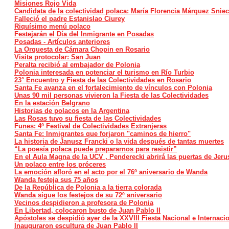
Misiones Rojo Vida
Candidata de la colectividad polaca: María Florencia Márquez Snie
Falleció el padre Estanislao Ciurey
Riquísimo menú polaco
Festejarán el Día del Inmigrante en Posadas
Posadas - Artículos anteriores
La Orquesta de Cámara Chopin en Rosario
Visita protocolar: San Juan
Peralta recibió al embajador de Polonia
Polonia interesada en potenciar el turismo en Río Turbio
23° Encuentro y Fiesta de las Colectividades en Rosario
Santa Fe avanza en el fortalecimiento de vínculos con Polonia
Unas 90 mil personas vivieron la Fiesta de las Colectividades
En la estación Belgrano
Historias de polacos en la Argentina
Las Rosas tuvo su fiesta de las Colectividades
Funes: 4º Festival de Colectividades Extranjeras
Santa Fe: Inmigrantes que forjaron "caminos de hierro"
La historia de Janusz Francki o la vida después de tantas muertes
“La poesía polaca puede prepararnos para resistir”
En el Aula Magna de la UCV , Penderecki abrirá las puertas de Jeru
Un polaco entre los próceres
La emoción afloró en el acto por el 76º aniversario de Wanda
Wanda festeja sus 75 años
De la República de Polonia a la tierra colorada
Wanda sigue los festejos de su 72º aniversario
Vecinos despidieron a profesora de Polonia
En Libertad, colocaron busto de Juan Pablo II
Apóstoles se despidió ayer de la XXVIII Fiesta Nacional e Internaci
Inauguraron escultura de Juan Pablo II