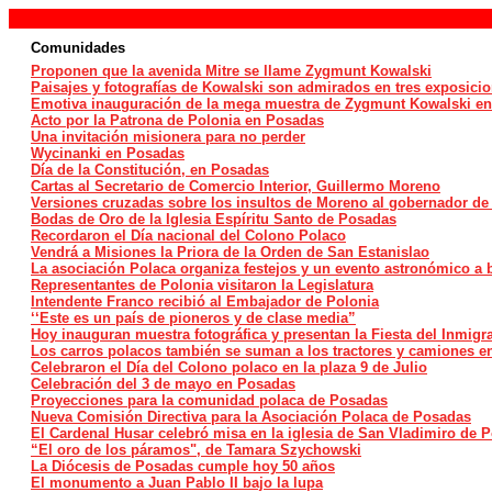
Comunidades
Proponen que la avenida Mitre se llame Zygmunt Kowalski
Paisajes y fotografías de Kowalski son admirados en tres exposic
Emotiva inauguración de la mega muestra de Zygmunt Kowalski en
Acto por la Patrona de Polonia en Posadas
Una invitación misionera para no perder
Wycinanki en Posadas
Día de la Constitución, en Posadas
Cartas al Secretario de Comercio Interior, Guillermo Moreno
Versiones cruzadas sobre los insultos de Moreno al gobernador de
Bodas de Oro de la Iglesia Espíritu Santo de Posadas
Recordaron el Día nacional del Colono Polaco
Vendrá a Misiones la Priora de la Orden de San Estanislao
La asociación Polaca organiza festejos y un evento astronómico a b
Representantes de Polonia visitaron la Legislatura
Intendente Franco recibió al Embajador de Polonia
‘‘Este es un país de pioneros y de clase media”
Hoy inauguran muestra fotográfica y presentan la Fiesta del Inmigra
Los carros polacos también se suman a los tractores y camiones en 
Celebraron el Día del Colono polaco en la plaza 9 de Julio
Celebración del 3 de mayo en Posadas
Proyecciones para la comunidad polaca de Posadas
Nueva Comisión Directiva para la Asociación Polaca de Posadas
El Cardenal Husar celebró misa en la iglesia de San Vladimiro de 
“El oro de los páramos", de Tamara Szychowski
La Diócesis de Posadas cumple hoy 50 años
El monumento a Juan Pablo II bajo la lupa