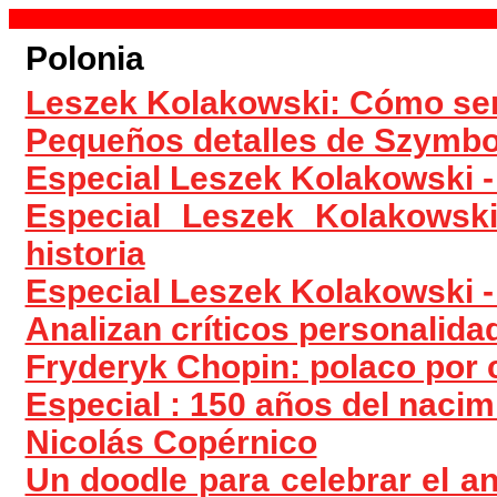
Polonia
Leszek Kolakowski: Cómo ser 
Pequeños detalles de Szymb
Especial Leszek Kolakowski -
Especial Leszek Kolakowsk
historia
Especial Leszek Kolakowski -
Analizan críticos personalidad
Fryderyk Chopin: polaco por
Especial : 150 años del naci
Nicolás Copérnico
Un doodle para celebrar el an